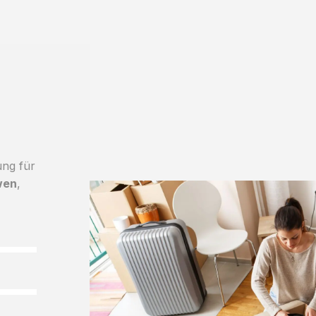
ung für
wen
,