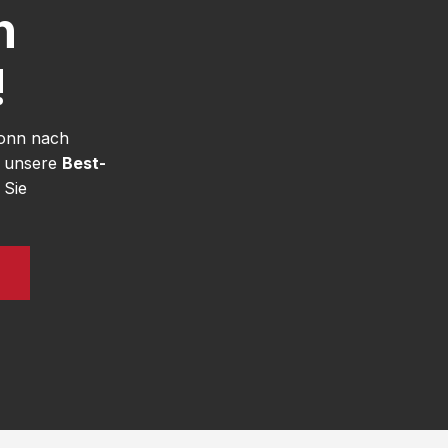
h
!
Bonn nach
e unsere
Best-
 Sie