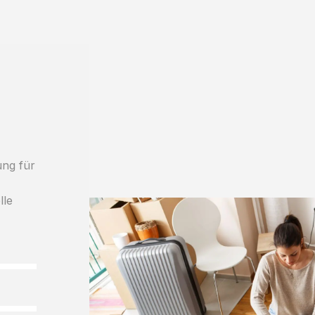
ung für
lle