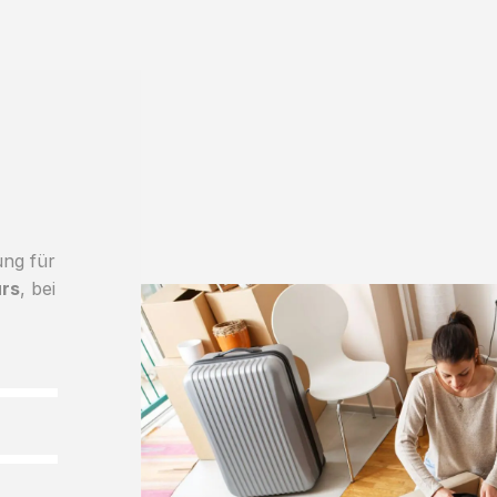
ung für
urs
, bei