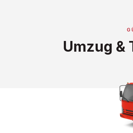
G
Umzug & T