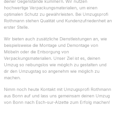
deiner Gegenstände kümmern. Wir nutzen
hochwertige Verpackungsmaterialien, um einen
optimalen Schutz zu gewährleisten. Bei Umzugsprofi
Rothmann stehen Qualität und Kundenzufriedenheit an
erster Stelle.
Wir bieten auch zusätzliche Dienstleistungen an, wie
beispielsweise die Montage und Demontage von
Möbeln oder die Entsorgung von
Verpackungsmaterialien. Unser Ziel ist es, deinen
Umzug so reibungslos wie möglich zu gestalten und
dir den Umzugstag so angenehm wie möglich zu
machen.
Nimm noch heute Kontakt mit Umzugsprofi Rothmann
aus Bonn auf und lass uns gemeinsam deinen Umzug
von Bonn nach Esch-sur-Alzette zum Erfolg machen!