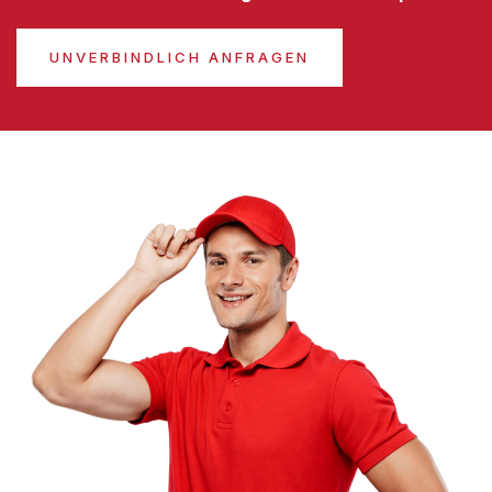
UNVERBINDLICH ANFRAGEN