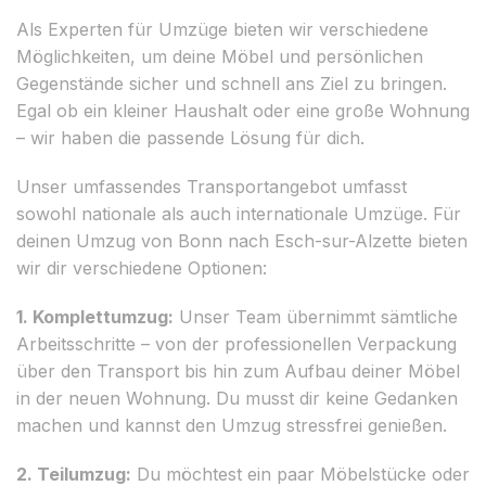
Als Experten für Umzüge bieten wir verschiedene
Möglichkeiten, um deine Möbel und persönlichen
Gegenstände sicher und schnell ans Ziel zu bringen.
Egal ob ein kleiner Haushalt oder eine große Wohnung
– wir haben die passende Lösung für dich.
Unser umfassendes Transportangebot umfasst
sowohl nationale als auch internationale Umzüge. Für
deinen Umzug von Bonn nach Esch-sur-Alzette bieten
wir dir verschiedene Optionen:
1. Komplettumzug:
Unser Team übernimmt sämtliche
Arbeitsschritte – von der professionellen Verpackung
über den Transport bis hin zum Aufbau deiner Möbel
in der neuen Wohnung. Du musst dir keine Gedanken
machen und kannst den Umzug stressfrei genießen.
2. Teilumzug:
Du möchtest ein paar Möbelstücke oder