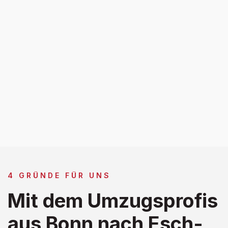
4 GRÜNDE FÜR UNS
Mit dem Umzugsprofis
aus Bonn nach Esch-