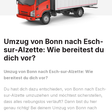
Umzug von Bonn nach Esch-
sur-Alzette: Wie bereitest du
dich vor?
Umzug von Bonn nach Esch-sur-Alzette: Wie
bereitest du dich vor?
Du hast dich dazu entschieden, von Bonn nach Esch-
sur-Alzette umzuziehen und möchtest sicherstellen,
dass alles reibungslos verläuft? Dann bist du hier
genau richtig! Bei deinem Umzug von Bonn nach