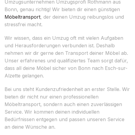
Umzugsunternehmen Umzugsprofi Rothmann aus
Bonn, genau richtig! Wir bieten dir einen günstigen
Möbeltransport
, der deinen Umzug reibungslos und
stressfrei macht.
Wir wissen, dass ein Umzug oft mit vielen Aufgaben
und Herausforderungen verbunden ist. Deshalb
nehmen wir dir gerne den Transport deiner Möbel ab.
Unser erfahrenes und qualifiziertes Team sorgt dafür,
dass all deine Möbel sicher von Bonn nach Esch-sur-
Alzette gelangen.
Bei uns steht Kundenzufriedenheit an erster Stelle. Wir
bieten dir nicht nur einen professionellen
Möbeltransport, sondern auch einen zuverlässigen
Service. Wir kommen deinen individuellen
Bedürfnissen entgegen und passen unseren Service
an deine Wünsche an.