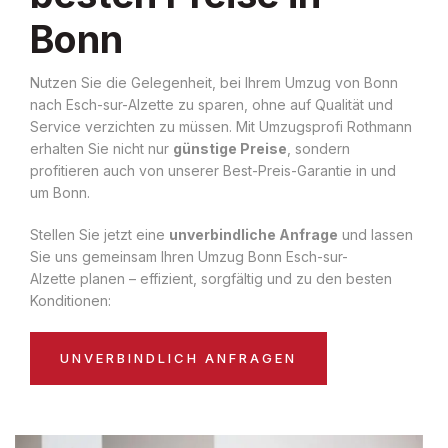
Bonn
Nutzen Sie die Gelegenheit, bei Ihrem Umzug von Bonn
nach Esch-sur-Alzette zu sparen, ohne auf Qualität und
Service verzichten zu müssen. Mit Umzugsprofi Rothmann
erhalten Sie nicht nur
günstige Preise
, sondern
profitieren auch von unserer Best-Preis-Garantie in und
um Bonn.
Stellen Sie jetzt eine
unverbindliche Anfrage
und lassen
Sie uns gemeinsam Ihren Umzug Bonn Esch-sur-
Alzette planen – effizient, sorgfältig und zu den besten
Konditionen:
UNVERBINDLICH ANFRAGEN