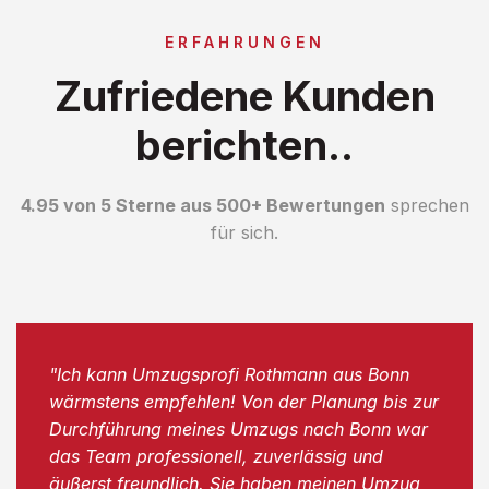
ERFAHRUNGEN
Zufriedene Kunden
berichten..
4.95 von 5 Sterne aus 500+ Bewertungen
sprechen
für sich.
"Ich kann Umzugsprofi Rothmann aus Bonn
wärmstens empfehlen! Von der Planung bis zur
Durchführung meines Umzugs nach Bonn war
das Team professionell, zuverlässig und
äußerst freundlich. Sie haben meinen Umzug