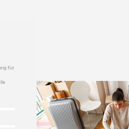
ung für
lle