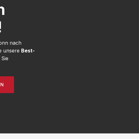
h
!
Bonn nach
ie unsere
Best-
 Sie
EN