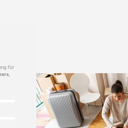
ung für
zers
,