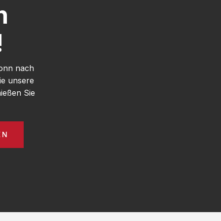
h
!
Bonn nach
ie unsere
ießen Sie
EN