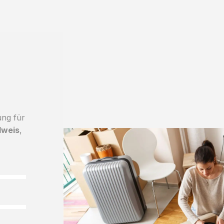
ung für
dweis
,