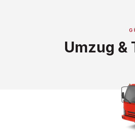
G
Umzug & T