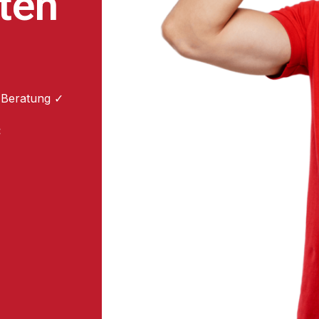
ten
 Beratung ✓
: