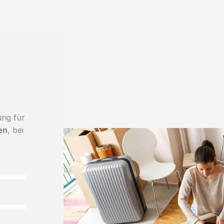
ung für
en
, bei