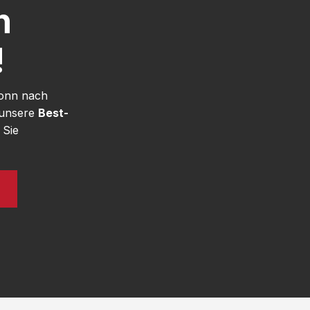
h
!
Bonn nach
 unsere
Best-
 Sie