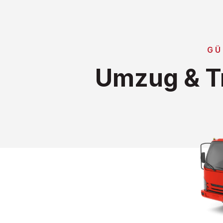
GÜ
Umzug & T