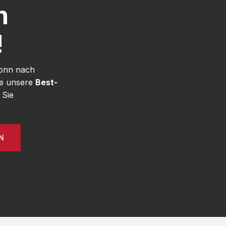
h
!
Bonn nach
ie unsere
Best-
 Sie
N