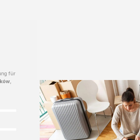
ung für
aków
,