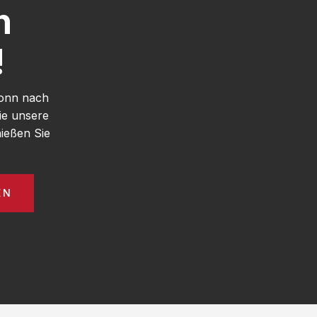
h
!
Bonn nach
ie unsere
ießen Sie
EN