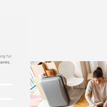
ung für
ganés
,