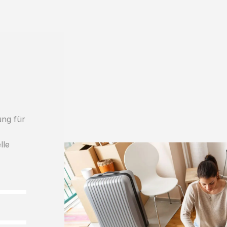
ung für
lle