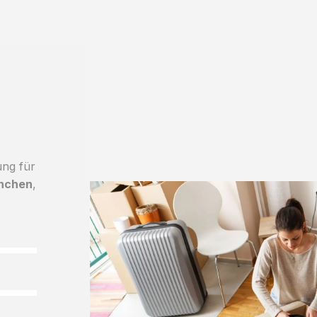
ung für
ünchen
,