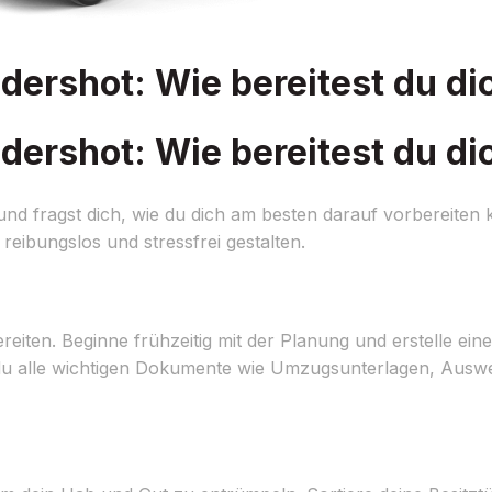
ershot: Wie bereitest du di
ershot: Wie bereitest du di
d fragst dich, wie du dich am besten darauf vorbereiten k
eibungslos und stressfrei gestalten.
en. Beginne frühzeitig mit der Planung und erstelle einen d
s du alle wichtigen Dokumente wie Umzugsunterlagen, Ausw