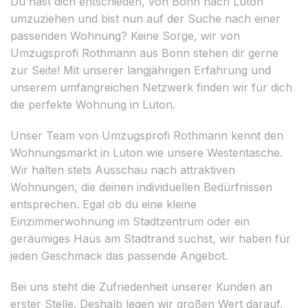
Du hast dich entschieden, von Bonn nach Luton
umzuziehen und bist nun auf der Suche nach einer
passenden Wohnung? Keine Sorge, wir von
Umzugsprofi Rothmann aus Bonn stehen dir gerne
zur Seite! Mit unserer langjährigen Erfahrung und
unserem umfangreichen Netzwerk finden wir für dich
die perfekte Wohnung in Luton.
Unser Team von Umzugsprofi Rothmann kennt den
Wohnungsmarkt in Luton wie unsere Westentasche.
Wir halten stets Ausschau nach attraktiven
Wohnungen, die deinen individuellen Bedürfnissen
entsprechen. Egal ob du eine kleine
Einzimmerwohnung im Stadtzentrum oder ein
geräumiges Haus am Stadtrand suchst, wir haben für
jeden Geschmack das passende Angebot.
Bei uns steht die Zufriedenheit unserer Kunden an
erster Stelle. Deshalb legen wir großen Wert darauf,