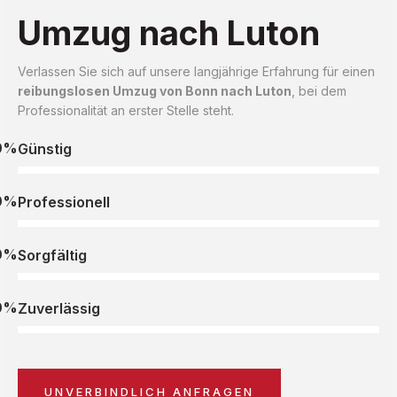
Umzug nach Luton
Verlassen Sie sich auf unsere langjährige Erfahrung für einen
reibungslosen Umzug von Bonn nach Luton
, bei dem
Professionalität an erster Stelle steht.
0%
Günstig
0%
Professionell
0%
Sorgfältig
0%
Zuverlässig
UNVERBINDLICH ANFRAGEN