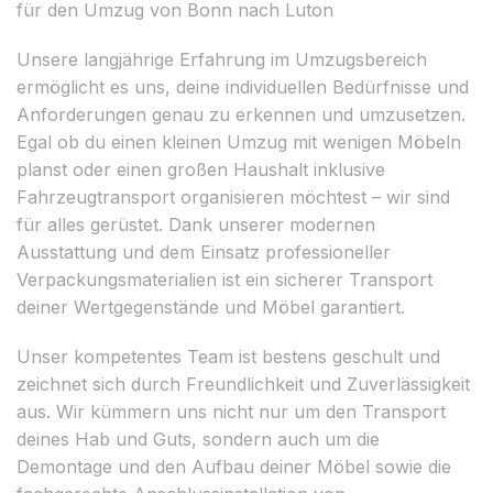
für den Umzug von Bonn nach Luton
Unsere langjährige Erfahrung im Umzugsbereich
ermöglicht es uns, deine individuellen Bedürfnisse und
Anforderungen genau zu erkennen und umzusetzen.
Egal ob du einen kleinen Umzug mit wenigen Möbeln
planst oder einen großen Haushalt inklusive
Fahrzeugtransport organisieren möchtest – wir sind
für alles gerüstet. Dank unserer modernen
Ausstattung und dem Einsatz professioneller
Verpackungsmaterialien ist ein sicherer Transport
deiner Wertgegenstände und Möbel garantiert.
Unser kompetentes Team ist bestens geschult und
zeichnet sich durch Freundlichkeit und Zuverlässigkeit
aus. Wir kümmern uns nicht nur um den Transport
deines Hab und Guts, sondern auch um die
Demontage und den Aufbau deiner Möbel sowie die