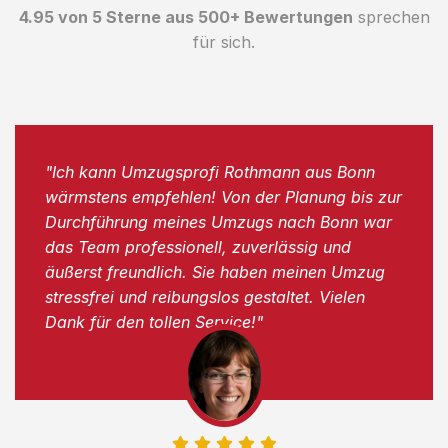
4.95 von 5 Sterne aus 500+ Bewertungen
sprechen
für sich.
"Ich kann Umzugsprofi Rothmann aus Bonn
wärmstens empfehlen! Von der Planung bis zur
Durchführung meines Umzugs nach Bonn war
das Team professionell, zuverlässig und
äußerst freundlich. Sie haben meinen Umzug
stressfrei und reibungslos gestaltet. Vielen
Dank für den tollen Service!"