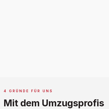
4 GRÜNDE FÜR UNS
Mit dem Umzugsprofis