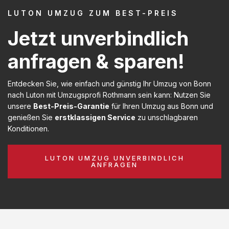
LUTON UMZUG ZUM BEST-PREIS
Jetzt unverbindlich
anfragen & sparen!
Entdecken Sie, wie einfach und günstig Ihr Umzug von Bonn
nach Luton mit Umzugsprofi Rothmann sein kann: Nutzen Sie
unsere
Best-Preis-Garantie
für Ihren Umzug aus Bonn und
genießen Sie
erstklassigen Service
zu unschlagbaren
Konditionen.
LUTON UMZUG UNVERBINDLICH
ANFRAGEN