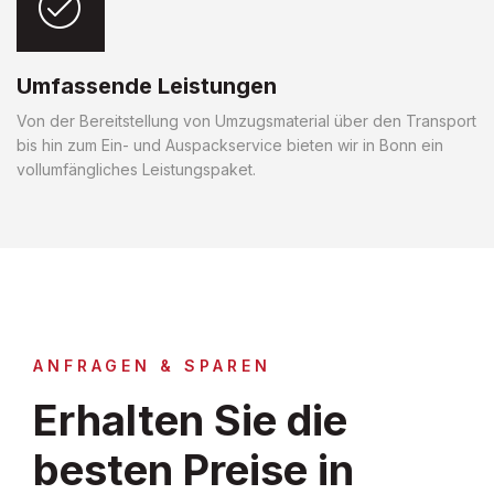
Umfassende Leistungen
Von der Bereitstellung von Umzugsmaterial über den Transport
bis hin zum Ein- und Auspackservice bieten wir in Bonn ein
vollumfängliches Leistungspaket.
ANFRAGEN & SPAREN
Erhalten Sie die
besten Preise in