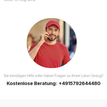
Sie benötigen Hilfe oder haben Fragen zu Ihrem Luton Umzug?
Kostenlose Beratung:
+4915792644480