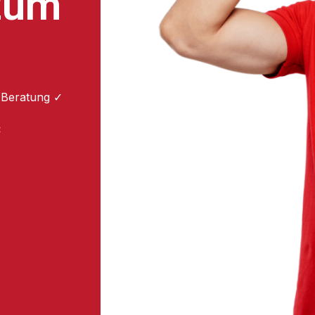
zum
 Beratung ✓
: