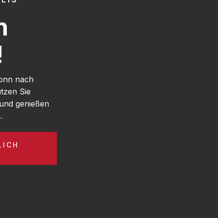
h
!
Bonn nach
tzen Sie
und genießen
.
LICH