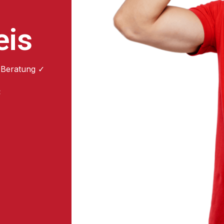
eis
 Beratung ✓
: