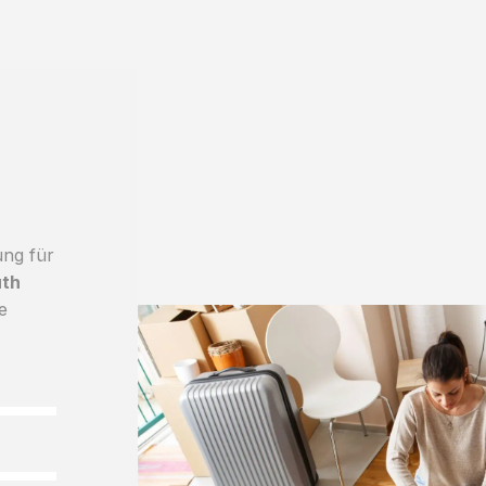
ung für
uth
e